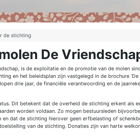
r de stichting
nmolen De Vriendscha
chap, is de exploitatie en de promotie van de molen sinds
hting en het beleidsplan zijn vastgelegd in de brochure ‘D
elopen drie jaar, de financiële verantwoording en de jaarre
tus. Dit betekent dat de overheid de stichting erkent als e
arden worden voldaan. Zo mogen bestuursleden bijvoorbee
jn en dat de stichting hierover geen erfbelasting of schenkb
lstelling van de stichting. Donaties zijn van harte welk