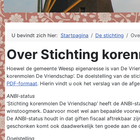
U bevindt zich hier:
Startpagina
De stichting
Ove
Over Stichting kore
Hoewel de gemeente Weesp eigenaresse is van De Vriends
korenmolen De Vriendschap’. De doelstelling van de stic
PDF-formaat
. Hierin vindt u ook het verslag van de afg
ANBI-status
‘Stichting korenmolen De Vriendschap’ heeft de ANBI-sta
winstoogmerk. Daarvoor moet wel aan bepaalde voorwa
De ANBI-status houdt in dat giften fiscaal aftrekbaar zi
geschonken komt ook daadwerkelijk ten goede aan de doe
Doelstelling