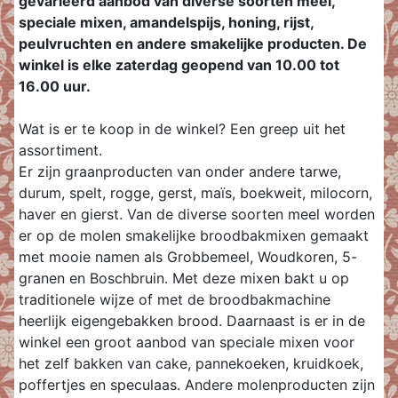
gevarieerd aanbod van diverse soorten meel,
speciale mixen, amandelspijs, honing, rijst,
peulvruchten en andere smakelijke producten. De
winkel is elke zaterdag geopend van 10.00 tot
16.00 uur.
Wat is er te koop in de winkel? Een greep uit het
assortiment.
Er zijn graanproducten van onder andere tarwe,
durum, spelt, rogge, gerst, maïs, boekweit, milocorn,
haver en gierst. Van de diverse soorten meel worden
er op de molen smakelijke broodbakmixen gemaakt
met mooie namen als Grobbemeel, Woudkoren, 5-
granen en Boschbruin. Met deze mixen bakt u op
traditionele wijze of met de broodbakmachine
heerlijk eigengebakken brood. Daarnaast is er in de
winkel een groot aanbod van speciale mixen voor
het zelf bakken van cake, pannekoeken, kruidkoek,
poffertjes en speculaas. Andere molenproducten zijn