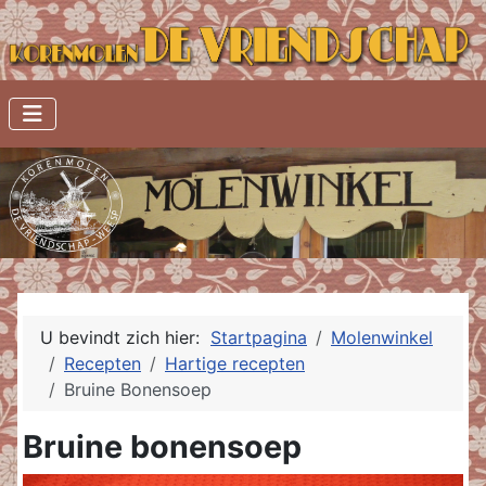
U bevindt zich hier:
Startpagina
Molenwinkel
Recepten
Hartige recepten
Bruine Bonensoep
Bruine bonensoep